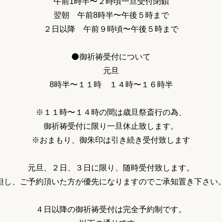
午前1時半〜２時頃一旦受付閉鎖
翌朝 午前8時半〜午後５時まで
２日以降 午前９時頃〜午後５時まで
⚫️御祈祷受付について
元旦
8時半〜１１時 １４時〜１６時半
※１１時〜１４時の間は歳旦祭斎行の為、
御祈祷受付に限り一旦休止致します。
※おまもり、御朱印は引き続き受付致します
元旦、２日、３日に限り、随時受付致します。
但し、ご予約頂いた方が優先になりますのでご承知置き下さい
４日以降の御祈祷受付は完全予約制です。