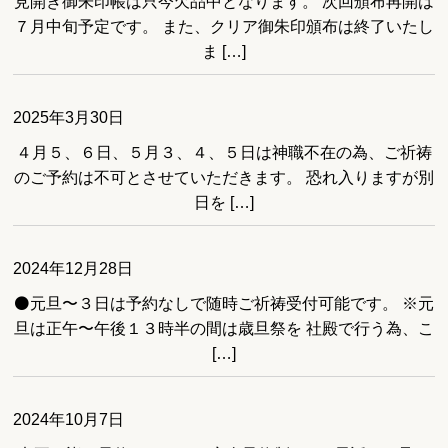
見開き御朱印帳は只今欠品中となります。 次回頒布再開は
７月中旬予定です。 また、クリア御朱印頒布は終了いたし
ま […]
2025年3月30日
４月５、６日、５月３、４、５日は神職不在の為、ご祈祷
のご予約は不可とさせていただきます。 恐れ入りますが別
日を […]
2024年12月28日
⚫️元旦〜３日は予約なしで随時ご祈祷受付可能です。 ※元
旦は正午〜午後１３時半の間は歳旦祭を 社殿で行う為、こ
[…]
2024年10月7日