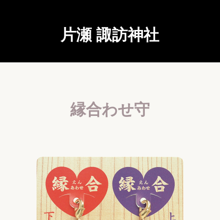
片瀬 諏訪神社
縁合わせ守