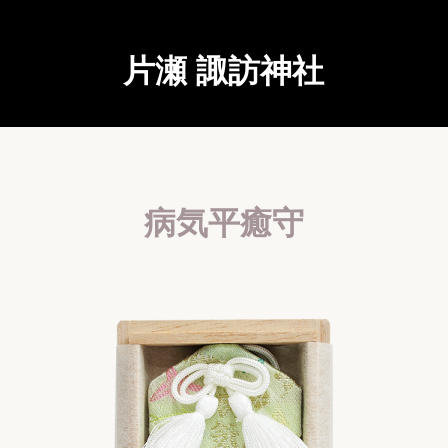
片瀬 諏訪神社
病気平癒守