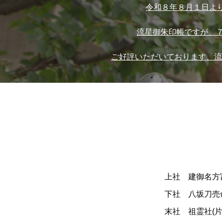
令和８年８月１日より
流星御朱印帳ですが、７
ご好評いただいております、流
上社 建御名方富
下社 八坂刀売命
末社 祖霊社(