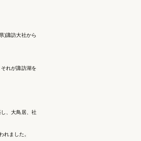
県)諏訪大社から
、それが諏訪湖を
築し、大鳥居、社
行われました。