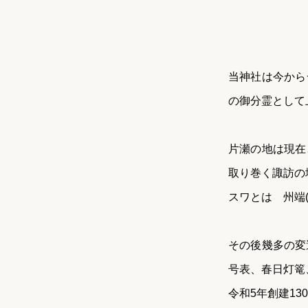
当神社は今から
の御分霊として
片瀬の地は現在
取り巻く諏訪の
スワとは 州端
その後幾多の変
号表、春日灯篭
令和5年創建1