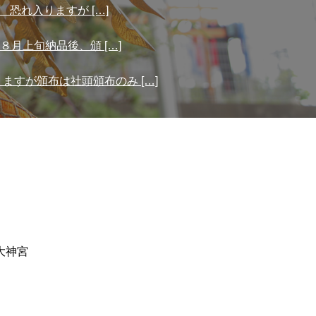
恐れ入りますが […]
月上旬納品後、頒 […]
すが頒布は社頭頒布のみ […]
大神宮