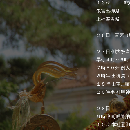
１３時 幟建
仮宮出御祭
上社奉告祭
２６日 宵宮（
２７日 例大祭
早朝４時～６時
７時５０分 例
８時半 出御祭
１８時 山車、
２０時半 神輿
２８日
９時 各町幟降納
１０時 本社還