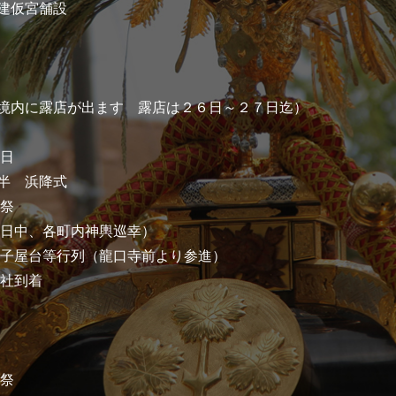
仮宮舗設
境内に露店が出ます 露店は２６日～２７日迄）
当日
半 浜降式
大祭
（日中、各町内神輿巡幸）
囃子屋台等行列（龍口寺前より参進）
神社到着
御祭