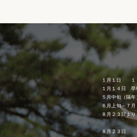
１月１日 １
１月１４日 早
５月中旬（隔年
６月上旬～７月
８月２３日より
８月２３日