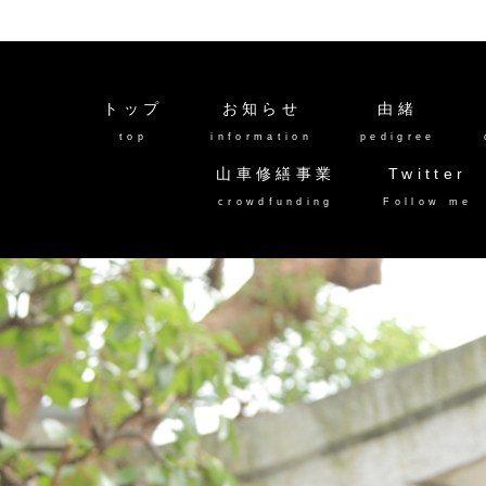
トップ
お知らせ
由緒
top
information
pedigree
山車修繕事業
Twitter
crowdfunding
Follow me