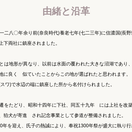
由緒と沿革
一二八〇年余り前(奈良時代)養老七年(七二三年)に信濃国(長野
上下両社に鎮座されました。
とは地形が異なり、以前は水面の覆われた大きな沼湖であり
地に良く 似ていたことからこの地が選ばれたと思われます。
(スワ)で水辺の端に鎮座した所から名付けられました。
遷をたどり、昭和十四年に下社、同五十九年 には上社を改
、狛犬が寄進 され記念事業として参道が整備されました。
300年を迎え、氏子の熱誠により、奉祝1300年祭が盛大に執り