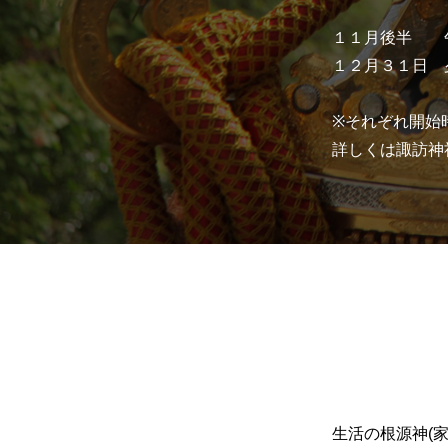
１１月後半 午
１２月３１日 
※それぞれ開始
詳しくは諏訪神
生活の根源神(