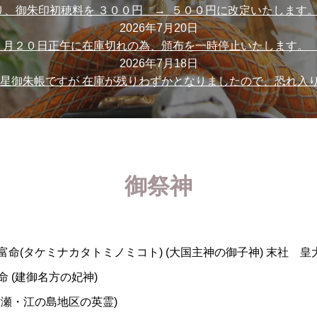
、御朱印初穂料を ３００円 → ５００円に改定いたします。 
2026年7月20日
月２０日正午に在庫切れの為、頒布を一時停止いたします。 ８
2026年7月18日
星御朱帳ですが 在庫が残りわずかとなりましたので、恐れ入りま
御祭神
命(タケミナカタトミノミコト) (大国主神の御子神) 末社 皇
 (建御名方の妃神)
片瀬・江の島地区の英霊)