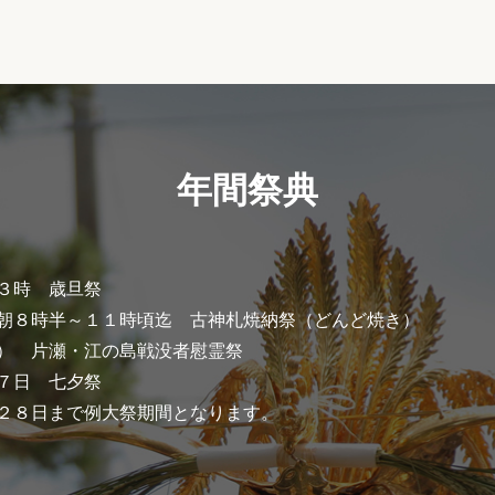
年間祭典
３時 歳旦祭
朝８時半～１１時頃迄 古神札焼納祭（どんど焼き）
） 片瀬・江の島戦没者慰霊祭
７日 七夕祭
２８日まで例大祭期間となります。