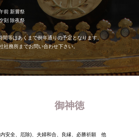
前 新嘗祭
夕刻 除夜祭
時間等はあくまで例年通りの予定となります。
社社務所までお問い合わせ下さい。
御神徳
家内安全、厄除)、夫婦和合、良縁、必勝祈願 他